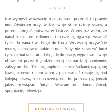
29.04.2023
Kto wymyślił wstawanie o piątej rano, przecież to prawie
noc. Otwieram oczy, widzę swoje stare cztery ściany, a
potem jakiegoś potwora w lustrze. Wtedy już wiem, że
nadal nie jestem milionerką i muszę się ogarnąć, wsadzić
tyłek do vana i w drogę do biura. Wcześniej oczywiście
muszę namalować sobie urodę, żeby nie straszyć ludzi
tym, co matka natura dała. Jadę do pracy, wypełniam swoje
obowiązki przez 8 godzin, mniej lub bardziej sumiennie,
zależy od dnia. Troszkę poplotkuję z koleżankami, napiję się
kawki, a innym razem latam z papierami. Stresuję się nad
kolejną sprawą nie do rozwiązania, bo ja muszą ją jednak
jakoś rozwiązać. Rutyna Wracam do domu. Obiad,
sprzątanie, telewizja,…
DOWIEDZ SIĘ WIĘCEJ