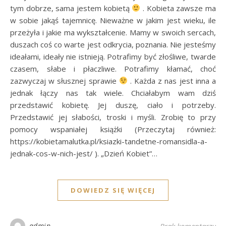
tym dobrze, sama jestem kobietą
. Kobieta zawsze ma
w sobie jakąś tajemnicę. Nieważne w jakim jest wieku, ile
przeżyła i jakie ma wykształcenie. Mamy w swoich sercach,
duszach coś co warte jest odkrycia, poznania. Nie jesteśmy
ideałami, ideały nie istnieją. Potrafimy być złośliwe, twarde
czasem, słabe i płaczliwe. Potrafimy kłamać, choć
zazwyczaj w słusznej sprawie
. Każda z nas jest inna a
jednak łączy nas tak wiele. Chciałabym wam dziś
przedstawić kobietę. Jej duszę, ciało i potrzeby.
Przedstawić jej słabości, troski i myśli. Zrobię to przy
pomocy wspaniałej książki (Przeczytaj również:
https://kobietamalutka.pl/ksiazki-tandetne-romansidla-a-
jednak-cos-w-nich-jest/ ). „Dzień Kobiet”…
DOWIEDZ SIĘ WIĘCEJ
admin
Brak komentarzy