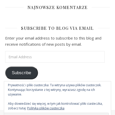
NAJNOWSZE KOMENTARZE
SUBSCRIBE TO BLOG VIA EMAIL
Enter your email address to subscribe to this blog and
receive notifications of new posts by email.
Email Address
Subscribe
Prywatność i pliki ciasteczka: Ta witryna używa plików ciasteczek.
Dołącz do 1 innego subskrybenta
Kontynuując korzystanie z tej witryny, wyrażasz zgodę na ich
używanie.
Aby dowiedzieć się więcej, w tym jak kontrolować pliki ciasteczka,
zobacz tutaj:
Polityka plików ciasteczka