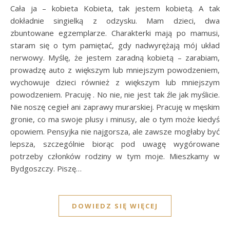
Cała ja – kobieta Kobieta, tak jestem kobietą. A tak
dokładnie singielką z odzysku. Mam dzieci, dwa
zbuntowane egzemplarze. Charakterki mają po mamusi,
staram się o tym pamiętać, gdy nadwyrężają mój układ
nerwowy. Myślę, że jestem zaradną kobietą – zarabiam,
prowadzę auto z większym lub mniejszym powodzeniem,
wychowuje dzieci również z większym lub mniejszym
powodzeniem. Pracuję . No nie, nie jest tak źle jak myślicie.
Nie noszę cegieł ani zaprawy murarskiej. Pracuję w męskim
gronie, co ma swoje plusy i minusy, ale o tym może kiedyś
opowiem. Pensyjka nie najgorsza, ale zawsze mogłaby być
lepsza, szczególnie biorąc pod uwagę wygórowane
potrzeby członków rodziny w tym moje. Mieszkamy w
Bydgoszczy. Piszę…
DOWIEDZ SIĘ WIĘCEJ