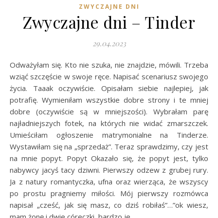
ZWYCZAJNE DNI
Zwyczajne dni – Tinder
29.04.2023
Odważyłam się. Kto nie szuka, nie znajdzie, mówili. Trzeba
wziąć szczęście w swoje ręce. Napisać scenariusz swojego
życia. Taaak oczywiście. Opisałam siebie najlepiej, jak
potrafię. Wymieniłam wszystkie dobre strony i te mniej
dobre (oczywiście są w mniejszości). Wybrałam parę
najładniejszych fotek, na których nie widać zmarszczek.
Umieściłam ogłoszenie matrymonialne na Tinderze.
Wystawiłam się na „sprzedaż”. Teraz sprawdzimy, czy jest
na mnie popyt. Popyt Okazało się, że popyt jest, tylko
nabywcy jacyś tacy dziwni. Pierwszy odzew z grubej rury.
Ja z natury romantyczka, ufna oraz wierząca, że wszyscy
po prostu pragniemy miłości. Mój pierwszy rozmówca
napisał „cześć, jak się masz, co dziś robiłaś”…”ok wiesz,
mam żonę i dwie córeczki, bardzo je…