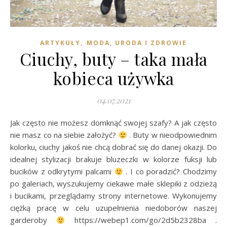
,
ARTYKUŁY
MODA, URODA I ZDROWIE
Ciuchy, buty – taka mała
kobieca używka
04.07.2021
Jak często nie możesz domknąć swojej szafy? A jak często
nie masz co na siebie założyć?
. Buty w nieodpowiednim
kolorku, ciuchy jakoś nie chcą dobrać się do danej okazji. Do
idealnej stylizacji brakuje bluzeczki w kolorze fuksji lub
bucików z odkrytymi palcami
. I co poradzić? Chodzimy
po galeriach, wyszukujemy ciekawe małe sklepiki z odzieżą
i bucikami, przeglądamy strony internetowe. Wykonujemy
ciężką pracę w celu uzupełnienia niedoborów naszej
garderoby
https://webep1.com/go/2d5b2328ba .