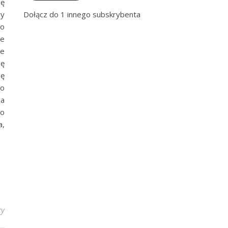
ię
Dołącz do 1 innego subskrybenta
ry
ko
le
ie
ię
ię
 o
ia
ło
a,
zy