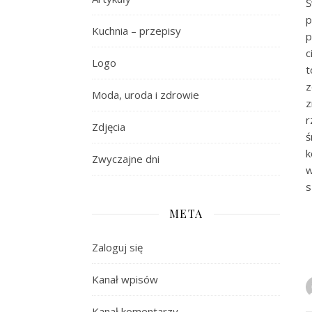
Ś
p
Kuchnia – przepisy
p
c
Logo
t
z
Moda, uroda i zdrowie
z
r
Zdjęcia
ś
k
Zwyczajne dni
w
s
META
Zaloguj się
Kanał wpisów
Kanał komentarzy