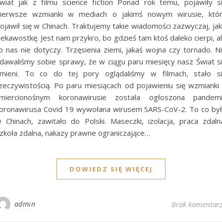
wiat jak z filmu science fiction Ponad rok temu, pojawiły s
ierwsze wzmianki w mediach o jakimś nowym wirusie, któ
ojawił się w Chinach. Traktujemy takie wiadomości zazwyczaj, ja
iekawostkę. Jest nam przykro, bo gdzieś tam ktoś daleko cierpi, a
o nas nie dotyczy. Trzęsienia ziemi, jakaś wojna czy tornado. N
dawaliśmy sobie sprawy, że w ciągu paru miesięcy nasz Świat s
mieni. To co do tej pory oglądaliśmy w filmach, stało s
zeczywistością. Po paru miesiącach od pojawieniu się wzmianki
miercionośnym koronawirusie została ogłoszona pandem
oronawirusa Covid 19 wywołana wirusem SARS-CoV-2. To co by
 Chinach, zawitało do Polski. Maseczki, izolacja, praca zdaln
zkoła zdalna, nakazy prawne ograniczające…
DOWIEDZ SIĘ WIĘCEJ
admin
Brak komentar