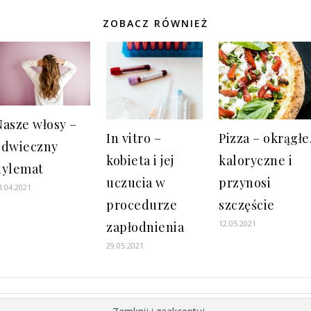
ZOBACZ RÓWNIEŻ
Nasze włosy –
In vitro –
Pizza – okrągłe
odwieczny
kobieta i jej
kaloryczne i
dylemat
uczucia w
przynosi
8.04.2021
procedurze
szczęście
12.05.2021
zapłodnienia
29.05.2021