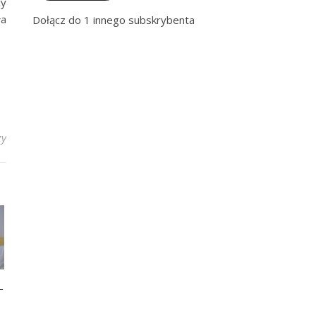
cy
ła
Dołącz do 1 innego subskrybenta
zy
–