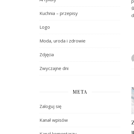
p
ś
Kuchnia – przepisy
d
Logo
Moda, uroda i zdrowie
Zdjęcia
Zwyczajne dni
META
Zaloguj się
Kanał wpisów
Kanał komentarzy