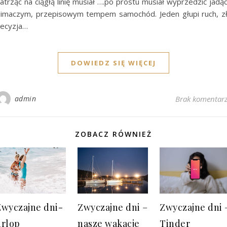
atrząc na ciągłą linię musiał ….po prostu musiał wyprzedzić jadą
limaczym, przepisowym tempem samochód. Jeden głupi ruch, z
ecyzja…
DOWIEDZ SIĘ WIĘCEJ
admin
Brak komentar
ZOBACZ RÓWNIEŻ
Zwyczajne dni-
Zwyczajne dni –
Zwyczajne dni 
urlop
nasze wakacje
Tinder