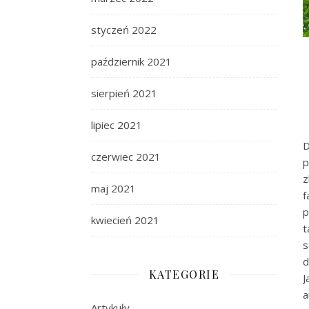
styczeń 2022
październik 2021
sierpień 2021
lipiec 2021
D
czerwiec 2021
p
z
maj 2021
p
kwiecień 2021
t
s
d
KATEGORIE
J
a
Artykuły