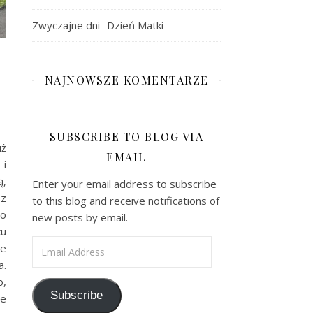
Zwyczajne dni- Dzień Matki
NAJNOWSZE KOMENTARZE
SUBSCRIBE TO BLOG VIA
iż
EMAIL
 i
ą,
Enter your email address to subscribe
z
to this blog and receive notifications of
ło
new posts by email.
ku
Email Address
łe
a.
o,
Subscribe
ie