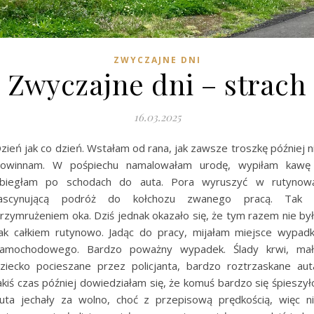
ZWYCZAJNE DNI
Zwyczajne dni – strach
16.03.2025
zień jak co dzień. Wstałam od rana, jak zawsze troszkę później n
owinnam. W pośpiechu namalowałam urodę, wypiłam kawę
biegłam po schodach do auta. Pora wyruszyć w rutynow
fascynującą podróż do kołchozu zwanego pracą. Tak 
rzymrużeniem oka. Dziś jednak okazało się, że tym razem nie by
ak całkiem rutynowo. Jadąc do pracy, mijałam miejsce wypad
amochodowego. Bardzo poważny wypadek. Ślady krwi, ma
ziecko pocieszane przez policjanta, bardzo roztrzaskane aut
akiś czas później dowiedziałam się, że komuś bardzo się śpieszył
uta jechały za wolno, choć z przepisową prędkością, więc n